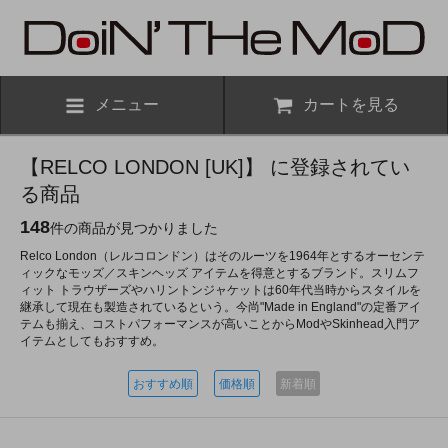
メニュー
カートを見る
【RELCO LONDON [UK]】 に登録されてい
る商品
148
件の商品が見つかりました
Relco London（レルコロンドン）はそのルーツを1964年とするオーセンテ
ィックなモッズ／スキンヘッズ アイテムを得意とするブランド。スリムフ
ィット トラウザーズやハリントンジャケットは60年代当時からスタイルを
継承して現在も製造されているという。今尚"Made in England"の定番アイ
テムも揃え、コストパフォーマンスが高いことからModやSkinhead入門ア
イテムとしてもおすすめ。
おすすめ順
価格順
新着順