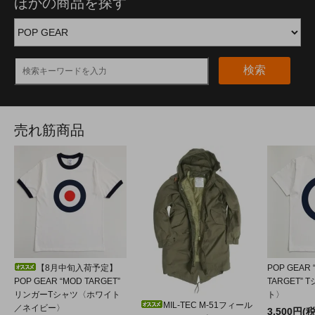
ほかの商品を探す
検索
売れ筋商品
【8月中旬入荷予定】
POP GEAR 
POP GEAR “MOD TARGET”
TARGET”
リンガーTシャツ〈ホワイト
ト〉
MIL-TEC M-51フィール
／ネイビー〉
3,500円(