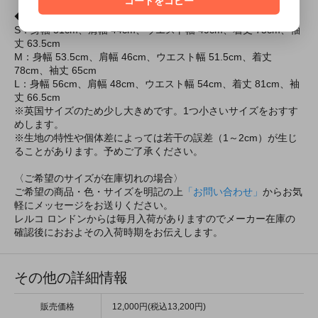
コードをコピー
◆サイズ
S：身幅 51cm、肩幅 44cm、ウエスト幅 49cm、着丈 75cm、袖
丈 63.5cm
M：身幅 53.5cm、肩幅 46cm、ウエスト幅 51.5cm、着丈
78cm、袖丈 65cm
L：身幅 56cm、肩幅 48cm、ウエスト幅 54cm、着丈 81cm、袖
丈 66.5cm
※英国サイズのため少し大きめです。1つ小さいサイズをおすす
めします。
※生地の特性や個体差によっては若干の誤差（1～2cm）が生じ
ることがあります。予めご了承ください。
〈ご希望のサイズが在庫切れの場合〉
ご希望の商品・色・サイズを明記の上
「お問い合わせ」
からお気
軽にメッセージをお送りください。
レルコ ロンドンからは毎月入荷がありますのでメーカー在庫の
確認後におおよその入荷時期をお伝えします。
その他の詳細情報
販売価格
12,000円(税込13,200円)