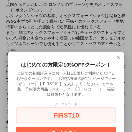
英国から届いたレルコ ロンドンのプレーンな黒のオックスフォ
ード ボタンダウンシャツ。
ボタンダウンシャツの基本、オックスフォードシャツは縦糸と横
糸を2本ずつ引き揃えて織られた平織りのオックスフォード生地
特有のさらっとした肌触りで通気性にも優れている。
また、無地のオックスフォードシャツはチェックやストライプと
いった柄物とも合わせやすく着回しの範囲が広い。カジュアルか
らビジネスシーンでも使えることからマストハブのアイテムとい
える。
3フィンガー ボタンダウンカラー、バックカラーボタン、背中に
×
ボックスプリーツ＋ループといった60sボタンダウンシャツの基
はじめての方限定10%OFFクーポン！
本ディテールを装備。袖口はカッタウェイカフにダブルボタン仕
様。
当店での初回購入時にお一人様1回限りご利用いただける
1964年設立のレルコ ロンドンの母体となる企業が60年代当時か
お得なクーポンです。「お支払方法の設定」ページでクー
らモッズに向けてアイテムを製造していたこともありリーズナブ
ポンコード【 FIRST10 】を入力してください。セール
ルながら基本はしっかり押さえている。
品、予約販売商品、ベルト、本、CD（レコード）、福袋
※レルコロンドンのオックスフォードシャツの生地は縦糸も横糸
は対象外となります。
も色糸を使っています。一見すると一般的なブロードシャツのよ
クーポンコード
うに見えるためかえってビジネスシーンで扱いやすいともいえま
す。
FIRST10
◆素材
生地：100%コットン