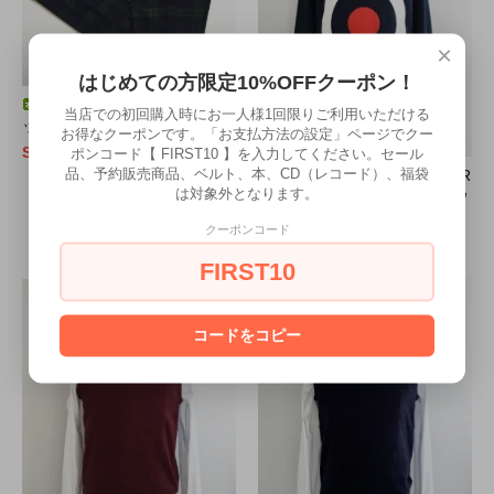
×
はじめての方限定10%OFFクーポン！
RUN & FLY ブラックウォ
当店での初回購入時にお一人様1回限りご利用いただける
ッチタータン トラウザーズ
お得なクーポンです。「お支払方法の設定」ページでクー
SOLD OUT
ポンコード【 FIRST10 】を入力してください。セール
品、予約販売商品、ベルト、本、CD（レコード）、福袋
【20% OFF】POP GEAR
は対象外となります。
“KEITH MOON TARGET” スウ
ェットシャツ〈ネイビー〉
クーポンコード
4,800円(税込5,280円)
FIRST10
コードをコピー