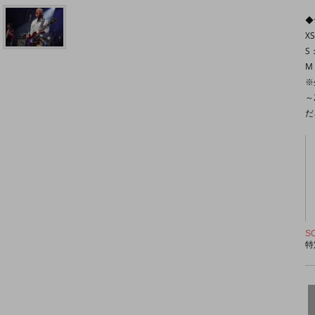
◆
X
S
M
※
～
だ
S
特