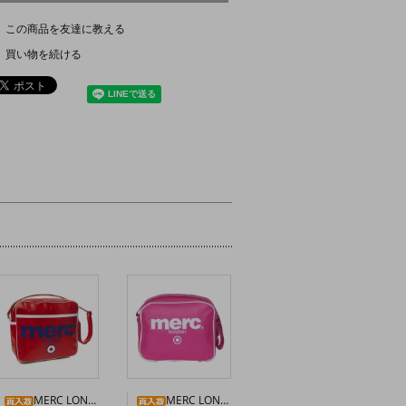
この商品を友達に教える
買い物を続ける
MERC LONDON エアラインバッグ〈レッド〉
MERC LONDON “OLLIE” ショルダーバッグ〈ピンク〉