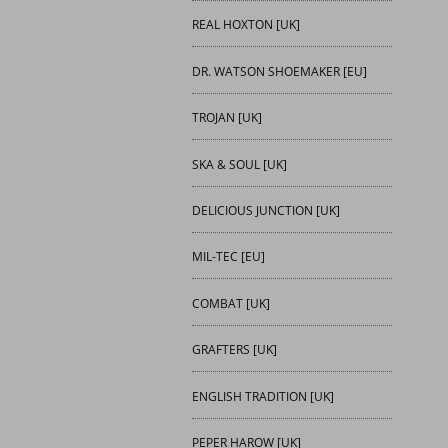
REAL HOXTON [UK]
DR. WATSON SHOEMAKER [EU]
TROJAN [UK]
SKA & SOUL [UK]
DELICIOUS JUNCTION [UK]
MIL-TEC [EU]
COMBAT [UK]
GRAFTERS [UK]
ENGLISH TRADITION [UK]
PEPER HAROW [UK]