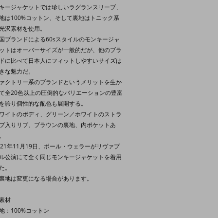
キージャケットでは珍しいラグランスリーブ、
地は100%コットン、そして裏地はトニック系
光沢素材を使用。
国ブランドによる60sスタイルのモンキージャ
ットはオーバーサイズが一般的だが、他のブラ
ドに比べて日本人にフィットしやすいサイズは
きな魅力だ。
ァクトリー系のブランドというメリットを生か
て全20色以上の圧倒的なバリエーションの豊富
を誇り個性的な配色も展開する。
ワイトのボディ、グリーン／ホワイトのストラ
プ入りリブ、ブラウンの裏地、内ポケットあ
。
021年11月19日、ポール・ウェラーがリヴァプ
ル公演にて全く同じモンキージャケットを着用
た。
裏地は変更になる場合があります。
素材
地：100%コットン