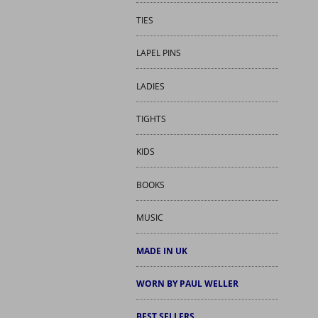
TIES
LAPEL PINS
LADIES
TIGHTS
KIDS
BOOKS
MUSIC
MADE IN UK
WORN BY PAUL WELLER
BEST SELLERS