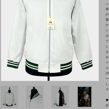
ン
表
の
英
ケ
ン
大
フ
し
さ
ホ
イ
り
2
ー
し
※
◆
生