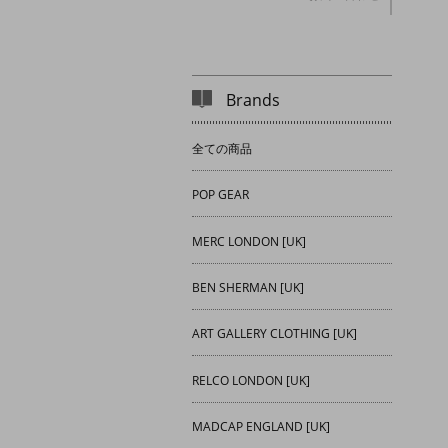
Brands
全ての商品
POP GEAR
MERC LONDON [UK]
BEN SHERMAN [UK]
ART GALLERY CLOTHING [UK]
RELCO LONDON [UK]
MADCAP ENGLAND [UK]