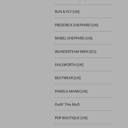
RUN & FLY [UK]
FREDERICK SHEPPARD [UK]
MABEL SHEPPARD [UK]
WUNDERTEAM WIEN [EU]
FAILSWORTH [UK]
BEATWEAR [UK]
PAMELA MANN [UK]
DoiN' THe MoD
POP BOUTIQUE [UK]