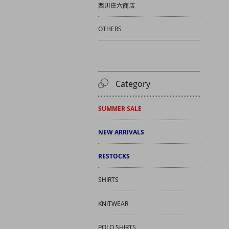
西川庄六商店
OTHERS
Category
SUMMER SALE
NEW ARRIVALS
RESTOCKS
SHIRTS
KNITWEAR
POLO SHIRTS