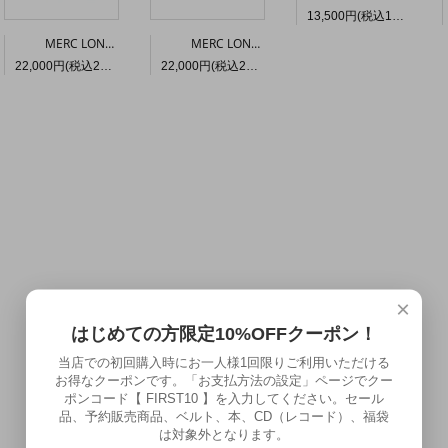
13,500円(税込14,850円)
MERC LONDON “ARCHIE” マーセライズド コットン ニットポロ〈シエナ色〉
MERC LONDON “ARCHIE” マーセライズド コットン ニットポロ〈セージ〉
22,000円(税込24,200円)
22,000円(税込24,200円)
×
はじめての方限定10%OFFクーポン！
当店での初回購入時にお一人様1回限りご利用いただける
お得なクーポンです。「お支払方法の設定」ページでクー
ポンコード【 FIRST10 】を入力してください。セール
品、予約販売商品、ベルト、本、CD（レコード）、福袋
は対象外となります。