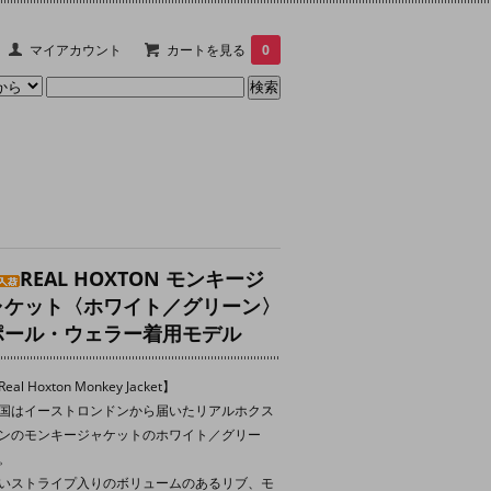
マイアカウント
カートを見る
0
REAL HOXTON モンキージ
ャケット〈ホワイト／グリーン〉
ポール・ウェラー着用モデル
eal Hoxton Monkey Jacket】
国はイーストロンドンから届いたリアルホクス
ンのモンキージャケットのホワイト／グリー
。
いストライプ入りのボリュームのあるリブ、モ