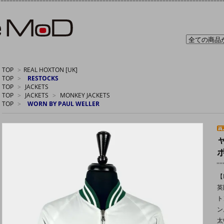
TOP
>
REAL HOXTON [UK]
TOP
>
RESTOCKS
TOP
>
JACKETS
TOP
>
JACKETS
>
MONKEY JACKETS
TOP
>
WORN BY PAUL WELLER
【R
英
ト
ン
太