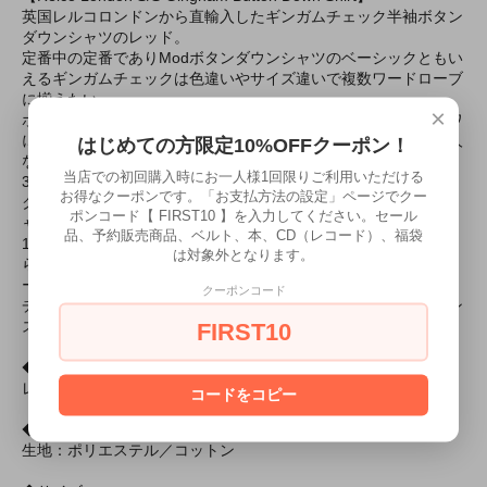
英国レルコロンドンから直輸入したギンガムチェック半袖ボタン
ダウンシャツのレッド。
定番中の定番でありModボタンダウンシャツのベーシックともい
えるギンガムチェックは色違いやサイズ違いで複数ワードローブ
に揃えたい。
×
ポリエステル／コットン混紡生地はシャリ感のある肌触り、シワ
になりにくく乾きやすいといった特徴で、ヴィンテージを知る人
はじめての方限定10%OFFクーポン！
なら懐かしいと感じるのではないだろうか。
当店での初回購入時にお一人様1回限りご利用いただける
3フィンガー ボタンダウンカラー、背中にはフルレングスのボッ
お得なクーポンです。「お支払方法の設定」ページでクー
クスプリーツ＋ループ、袖口のVカット＋ボタンといった半袖シ
ポンコード【 FIRST10 】を入力してください。セール
ャツの基本ディテールも完璧に装備。
品、予約販売商品、ベルト、本、CD（レコード）、福袋
1964年設立のレルコロンドンの母体となる企業が60年代当時か
は対象外となります。
らモッズに向けてアイテムを製造していたこともあり60sディテ
ールにこだわりを感じる。
クーポンコード
チェックのデザイン、シャツのディテール、コストパフォーマン
スの高さから世界中のスキンヘッズに支持されているのも納得。
FIRST10
◆カラー
レッド
コードをコピー
◆素材
生地：ポリエステル／コットン