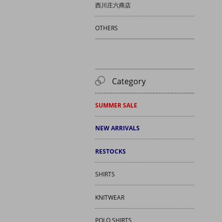
西川庄六商店
OTHERS
Category
SUMMER SALE
NEW ARRIVALS
RESTOCKS
SHIRTS
KNITWEAR
POLO SHIRTS