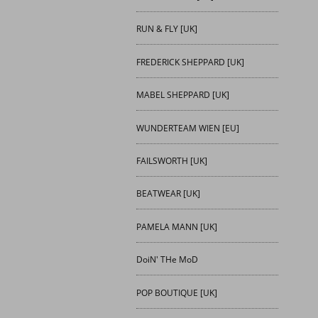
RUN & FLY [UK]
FREDERICK SHEPPARD [UK]
MABEL SHEPPARD [UK]
WUNDERTEAM WIEN [EU]
FAILSWORTH [UK]
BEATWEAR [UK]
PAMELA MANN [UK]
DoiN' THe MoD
POP BOUTIQUE [UK]