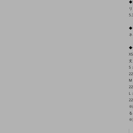
◆
リ
5.
◆
ネ
◆
X
丈
S
2
M
2
L
2
※
る
※