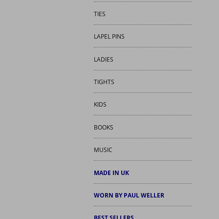
TIES
LAPEL PINS
LADIES
TIGHTS
KIDS
BOOKS
MUSIC
MADE IN UK
WORN BY PAUL WELLER
BEST SELLERS