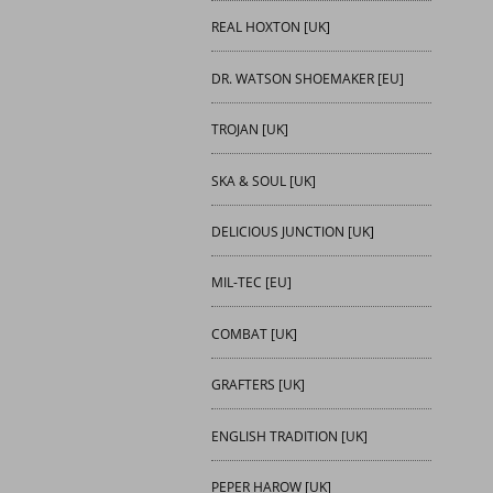
REAL HOXTON [UK]
DR. WATSON SHOEMAKER [EU]
TROJAN [UK]
SKA & SOUL [UK]
DELICIOUS JUNCTION [UK]
MIL-TEC [EU]
COMBAT [UK]
GRAFTERS [UK]
ENGLISH TRADITION [UK]
PEPER HAROW [UK]