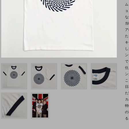
ム
ョ
な
当
ア
た
キ
し
ン
で
仕
ン
こ
日
た
カ
特
の
る