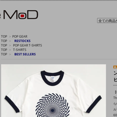
TOP
>
POP GEAR
TOP
>
RESTOCKS
TOP
>
POP GEAR T-SHIRTS
TOP
>
T-SHIRTS
TOP
>
BEST SELLERS
【P
T
ら
ル
6