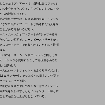
となったオプ・アートは、当時世界のファッシ
ンの中心だったスウィンギングロンドンにも少
からぬ影響を与えた。
時の資料で女性のドレスや車のMini、インテリ
にまで白黒のオプ・アートが施された写真を見
ことがある方もいるだろう。
ース・ムーンがオプ・アートのTシャツを着用
たのもこの時期で、カーナビーストリートかキ
グスロードあたりで市販されていたものと推測
きる。
上げにキース・ムーン着用Tシャツと同じくリ
ガーTシャツを使用することで再現度を高める
とに成功した。
本人にジャストフィットするようリサイズされ
5.3ozリンガーTシャツは多くの日本人の体型を
バーすることが可能。
徴的な首周りと袖口のリンガーはヴィンテージ
雰囲気を醸し出すとともにバインダー仕様とす
ことで頑丈な仕上がりとなっている。