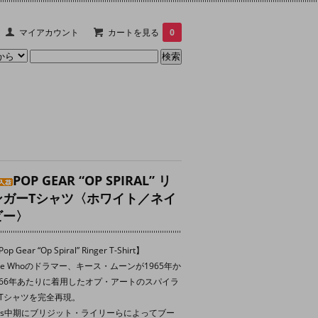
マイアカウント
カートを見る
0
POP GEAR “OP SPIRAL” リ
ンガーTシャツ〈ホワイト／ネイ
ビー〉
op Gear “Op Spiral” Ringer T-Shirt】
he Whoのドラマー、キース・ムーンが1965年か
66年あたりに着用したオプ・アートのスパイラ
Tシャツを完全再現。
0s中期にブリジット・ライリーらによってブー