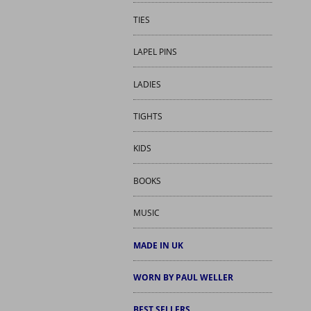
TIES
LAPEL PINS
LADIES
TIGHTS
KIDS
BOOKS
MUSIC
MADE IN UK
WORN BY PAUL WELLER
BEST SELLERS