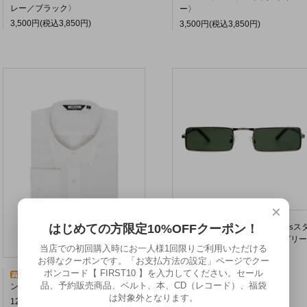
レー／ブラック〉
ー〉
3,500円(税込3,850円)
3,500円(税込3,850円)
×
MADCAP ENGLAND 60sス
はじめての方限定10%OFFクーポン！
イル マッギン サングラス〈グリー
当店での初回購入時にお一人様1回限りご利用いただける
ン〉ー正規輸入元ー
お得なクーポンです。「お支払方法の設定」ページでクー
11,500円(税込12,650円)
ポンコード【 FIRST10 】を入力してください。セール
RELCO オックスフォード ボタ
品、予約販売商品、ベルト、本、CD（レコード）、福袋
ンダウンシャツ〈ホワイト〉
は対象外となります。
12,000円(税込13,200円)