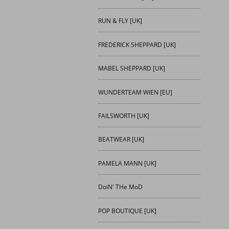
RUN & FLY [UK]
FREDERICK SHEPPARD [UK]
MABEL SHEPPARD [UK]
WUNDERTEAM WIEN [EU]
FAILSWORTH [UK]
BEATWEAR [UK]
PAMELA MANN [UK]
DoiN' THe MoD
POP BOUTIQUE [UK]