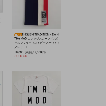
ー
〉
ENGLISH TRADITION x DoiN’
THe MoD カレッジスカーフ／スク
ールマフラー〈ネイビー／ホワイト
／レッド〉
16,000円(税込17,600円)
SOLD OUT