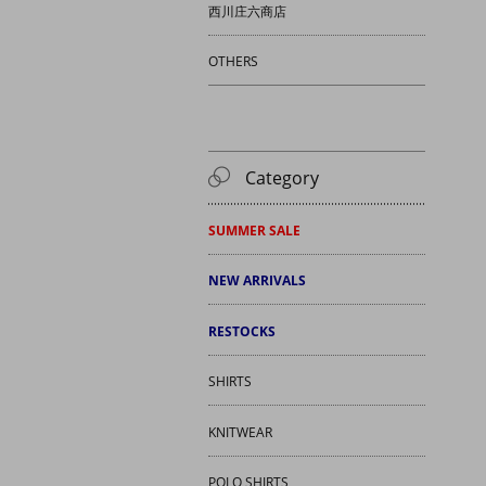
西川庄六商店
OTHERS
Category
SUMMER SALE
NEW ARRIVALS
RESTOCKS
SHIRTS
KNITWEAR
POLO SHIRTS