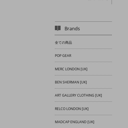
Brands
全ての商品
POP GEAR
MERC LONDON [UK]
BEN SHERMAN [UK]
ART GALLERY CLOTHING [UK]
RELCO LONDON [UK]
MADCAP ENGLAND [UK]