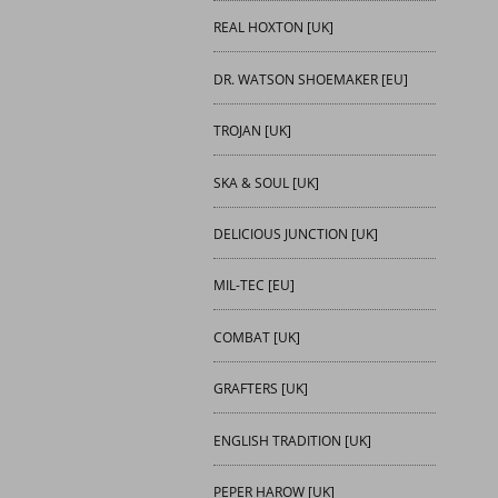
REAL HOXTON [UK]
DR. WATSON SHOEMAKER [EU]
TROJAN [UK]
SKA & SOUL [UK]
DELICIOUS JUNCTION [UK]
MIL-TEC [EU]
COMBAT [UK]
GRAFTERS [UK]
ENGLISH TRADITION [UK]
PEPER HAROW [UK]