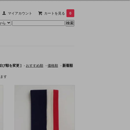
マイアカウント
カートを見る
0
 並び順を変更 ]
-
おすすめ順
-
価格順
-
新着順
います