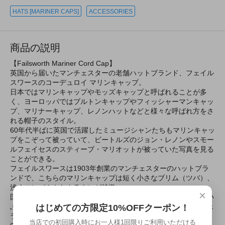
HATS [MARINER CAPS]
ACCESSORIES
商品の説明
【Failsworth Mariner Cord Cap】
英国から届いたマンチェスターの老舗ハットブランド、フェイル
スワースのコーデュロイ マリンキャップ。
日本ではマリンキャップやモッズキャップと呼ばれることが多
く、ヨーロッパではブルトンキャップやフィッシャーマンキャッ
プ、マリナーキャップ、レノンハットなどと様々な呼ばれ方をさ
れる帽子のスタイル。
60年代半ばに英国で活躍したミュージシャンたちもマリンキャッ
プをこぞって被っていて、ビートルズのジョン・レノンやスモー
ルフェイセスのスティーブ・マリオットが被っていた写真を見る
ことができる。
フェイルスワースは1903年創業のマンチェスターのハットブラ
ンドで、こちらのマリンキャップは短く小さなブリム（ツバ）、
浅くコンパクトなクラウンが特徴。
×
国内ブランドの同タイプのマリンキャップと比べても圧倒的に小
はじめての方限定10%OFFクーポン！
ぶりでスマートなため、スティーブ・マリオットやポール・ウェ
ラーのように浅く被ってもキマる。
当店での初回購入時にお一人様1回限りご利用いただける