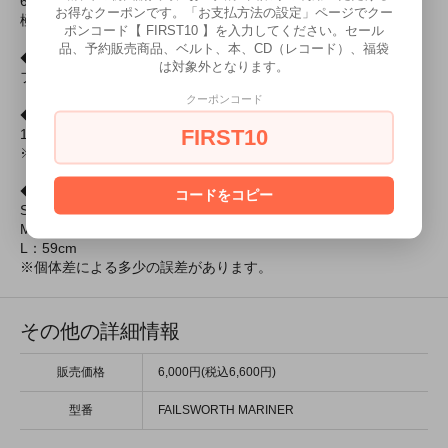
60年代当時のミュージシャンに憧れる方やMODファッションを
お得なクーポンです。「お支払方法の設定」ページでクー
極めたい方には、是非、本場のマリンキャップを。
ポンコード【 FIRST10 】を入力してください。セール
品、予約販売商品、ベルト、本、CD（レコード）、福袋
◆色
は対象外となります。
フォーン（子鹿色）
クーポンコード
◆素材
FIRST10
100%コットン
※ロットにより混紡率が変わる場合があります。
◆サイズ
コードをコピー
S：55cm
M：57cm
L：59cm
※個体差による多少の誤差があります。
その他の詳細情報
販売価格
6,000円(税込6,600円)
型番
FAILSWORTH MARINER