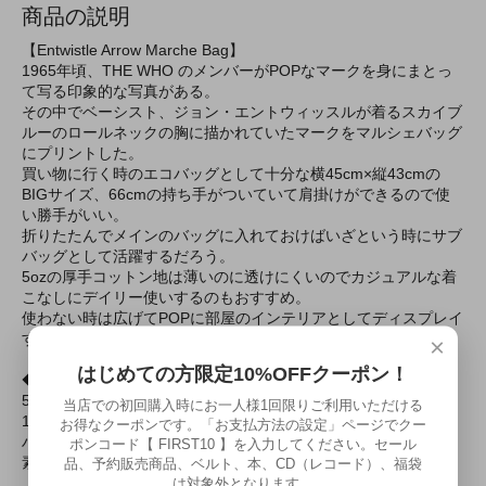
商品の説明
【Entwistle Arrow Marche Bag】
1965年頃、THE WHO のメンバーがPOPなマークを身にまとっ
て写る印象的な写真がある。
その中でベーシスト、ジョン・エントウィッスルが着るスカイブ
ルーのロールネックの胸に描かれていたマークをマルシェバッグ
にプリントした。
買い物に行く時のエコバッグとして十分な横45cm×縦43cmの
BIGサイズ、66cmの持ち手がついていて肩掛けができるので使
い勝手がいい。
折りたたんでメインのバッグに入れておけばいざという時にサブ
バッグとして活躍するだろう。
5ozの厚手コットン地は薄いのに透けにくいのでカジュアルな着
こなしにデイリー使いするのもおすすめ。
使わない時は広げてPOPに部屋のインテリアとしてディスプレイ
するといった使い方も。
×
はじめての方限定10%OFFクーポン！
◆仕様
5ozの厚手コットン地で仕立てているので薄いのに透けにくい。
当店での初回購入時にお一人様1回限りご利用いただける
15cmの折りたたみマチが付いていて24リットルの大容量。
お得なクーポンです。「お支払方法の設定」ページでクー
ハンドルは長さ66cmで肩掛けも可能。
ポンコード【 FIRST10 】を入力してください。セール
素材：綿100%、生地：5ozコットン
品、予約販売商品、ベルト、本、CD（レコード）、福袋
は対象外となります。