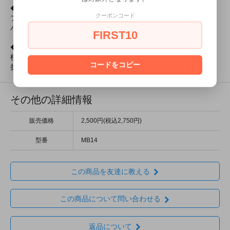
◆プリント
クーポンコード
フロント：ヴィンテージ風染み込みプリント / ブルー
バック：ヴィンテージ風染み込みプリント / ブラック
FIRST10
◆サイズ
横45cm×縦43cm（持ち手含む76cm）
コードをコピー
折りたたみマチ15cm
その他の詳細情報
販売価格
2,500円(税込2,750円)
型番
MB14
この商品を友達に教える
この商品について問い合わせる
返品について