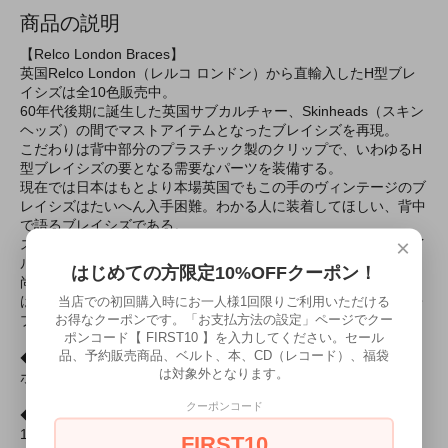
商品の説明
【Relco London Braces】
英国Relco London（レルコ ロンドン）から直輸入したH型ブレ
イシズは全10色販売中。
60年代後期に誕生した英国サブカルチャー、Skinheads（スキン
ヘッズ）の間でマストアイテムとなったブレイシズを再現。
こだわりは背中部分のプラスチック製のクリップで、いわゆるH
型ブレイシズの要となる需要なパーツを装備する。
現在では日本はもとより本場英国でもこの手のヴィンテージのブ
レイシズはたいへん入手困難。わかる人に装着してほしい、背中
で語るブレイシズである。
×
スキンズやルードボーイはもちろん、パンクなどハードなスタイ
ルをキメたいロンドン系ファッションのアクセントにも。
はじめての方限定10%OFFクーポン！
尚、「Suspenders／サスペンダー」はアメリカ英語で、英国で
は「Braces」を使う。カタカナではブレイシズ・ブレイシーズ・
当店での初回購入時にお一人様1回限りご利用いただける
お得なクーポンです。「お支払方法の設定」ページでクー
ブレイシス・ブレイセスなど様々。
ポンコード【 FIRST10 】を入力してください。セール
品、予約販売商品、ベルト、本、CD（レコード）、福袋
◆色
は対象外となります。
ホワイト
クーポンコード
◆幅
18mm
FIRST10