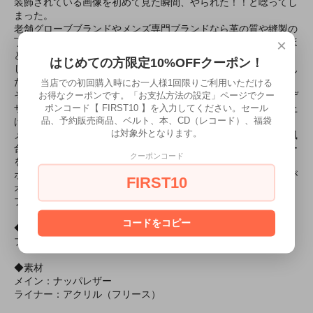
装飾されている画像を初めて見た瞬間、やられた！！と唸ってし
まった。
老舗グローブブランドやメンズ専門ブランドなら革の質や縫製の
×
丁寧さ、ファクトリーの歴史といったスペックを追求してこれほ
どPOPな遊び心をあまり前面に出さないのが通例。
はじめての方限定10%OFFクーポン！
しかし新進ブランドであり女性デザイナーだからこそ実現したん
だろうな、と想像してしまう。
当店での初回購入時にお一人様1回限りご利用いただける
そんな本格的なグローブブランドではやらないであろうPOPなデ
お得なクーポンです。「お支払方法の設定」ページでクー
ポンコード【 FIRST10 】を入力してください。セール
ザインを落とし込んでいながら上質なレザーを使って丁寧に仕上
品、予約販売商品、ベルト、本、CD（レコード）、福袋
げているバランスがまた良い。
は対象外となります。
メルセデスなどの高級車のシートにも使われ、上質でソフトな風
合いを生かして高級グローブ素材としても選ばれるナッパレザー
クーポンコード
を使用しているので革のクオリティーは問題ない。
ポール・ウェラーがシープスキンに合わせて着用している画像が
FIRST10
オフィシャルからリリースされているのでファンは要チェック。
プレゼントに最適なファブリックの巾着袋付き。
コードをコピー
◆カラー
ブラウン
◆素材
メイン：ナッパレザー
ライナー：アクリル（フリース）