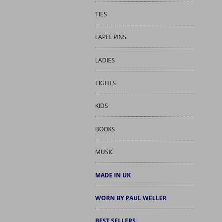
TIES
LAPEL PINS
LADIES
TIGHTS
KIDS
BOOKS
MUSIC
MADE IN UK
WORN BY PAUL WELLER
BEST SELLERS