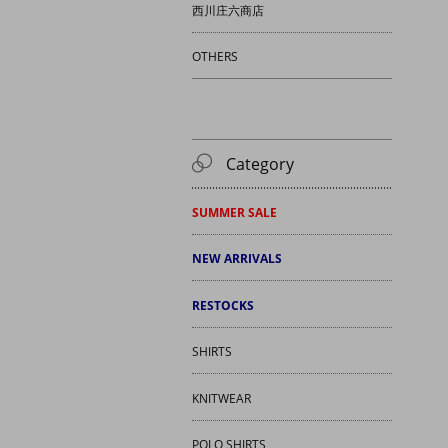
西川庄六商店
OTHERS
Category
SUMMER SALE
NEW ARRIVALS
RESTOCKS
SHIRTS
KNITWEAR
POLO SHIRTS