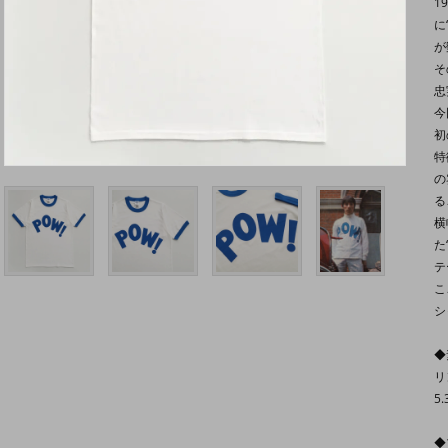
1
に
が
そ
忠
今
初
特
の
る
横
た
テ
こ
シ
◆
リ
5.
◆