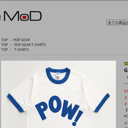
TOP
>
POP GEAR
TOP
>
POP GEAR T-SHIRTS
TOP
>
T-SHIRTS
G
8
ま
ま
【P
P
よ