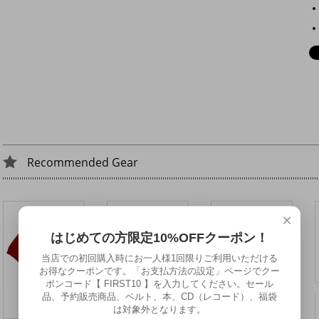
Recommended Gear
×
はじめての方限定10%OFFクーポン！
当店での初回購入時にお一人様1回限りご利用いただける
お得なクーポンです。「お支払方法の設定」ページでクー
ポンコード【 FIRST10 】を入力してください。セール
品、予約販売商品、ベルト、本、CD（レコード）、福袋
MERC LONDON エアラインバッグ〈ホワイト〉
は対象外となります。
13,500円(税込14,850円)