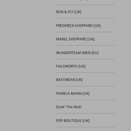
RUN & FLY [UK]
FREDERICK SHEPPARD [UK]
MABEL SHEPPARD [UK]
WUNDERTEAM WIEN [EU]
FAILSWORTH [UK]
BEATWEAR [UK]
PAMELA MANN [UK]
DoiN' THe MoD
POP BOUTIQUE [UK]