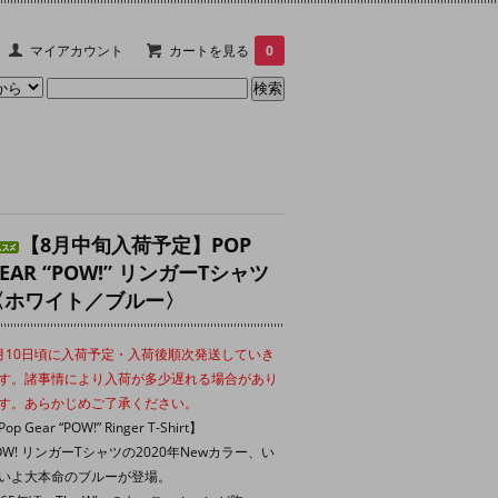
マイアカウント
カートを見る
0
【8月中旬入荷予定】POP
EAR “POW!” リンガーTシャツ
〈ホワイト／ブルー〉
月10日頃に入荷予定・入荷後順次発送していき
す。諸事情により入荷が多少遅れる場合があり
す。あらかじめご了承ください。
op Gear “POW!” Ringer T-Shirt】
OW! リンガーTシャツの2020年Newカラー、い
いよ大本命のブルーが登場。