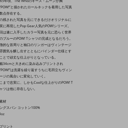
965年頃、The Whoのキース・ムーンが胸
“POW!”と描かれたロールネックを着用した写真
数点存在する。
の残された写真を元にできるだけオリジナルに
実に再現したPop Gear人気のPOW!シリーズ。
回は遂に入手したカラー写真を元に恐らく世界
のブルーのPOW! Tシャツの完成となるだろう。
徴的な首周りと袖口のリンガーはヴィンテージ
雰囲気を醸し出すとともにバインダー仕様とす
ことで頑丈な仕上がりとなっている。
幅34cmと大きめに染み込みプリントされ
“POW!”は洗濯を繰り返すうちに毛羽立ちヴィン
ージの風合いに変化していく。
こまで忠実に、しかもCoolな仕上がりのPOW! T
ャツは他に存在しない。
素材
ングスパン コットン100%
3oz
プリント