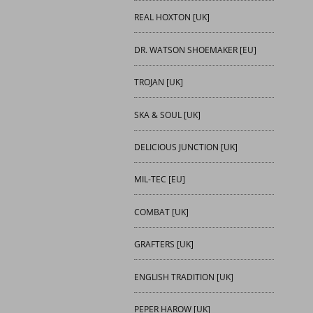
REAL HOXTON [UK]
DR. WATSON SHOEMAKER [EU]
TROJAN [UK]
SKA & SOUL [UK]
DELICIOUS JUNCTION [UK]
MIL-TEC [EU]
COMBAT [UK]
GRAFTERS [UK]
ENGLISH TRADITION [UK]
PEPER HAROW [UK]