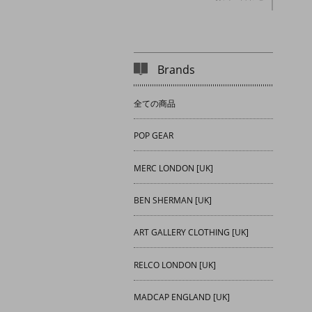
Brands
全ての商品
POP GEAR
MERC LONDON [UK]
BEN SHERMAN [UK]
ART GALLERY CLOTHING [UK]
RELCO LONDON [UK]
MADCAP ENGLAND [UK]