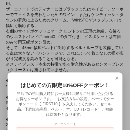
用。
ザ・コノートでのディナーにはブラックまたはネイビー、ソーホ
ーでフェイスを失わないためのワイン、またはケンティッシュタ
ウンの群衆に上るためのクリーム、"WINSTON"スタプレストは
幅広く順応する。
右側のサイドポケットにマーク ロンドンの王冠の刺繍、右後ろ
のウエストバンドにmercロゴのタブ付き。ピスポケットは右側
のみで両玉縁ボタン留め。
そして、45mm幅広ベルトに対応するベルトループを装備してい
る点は大きなアドバンテージで、これによって着こなしの幅が広
がり完成度を高めることが可能となる。
※ステイプレスト本来の特徴である耐久性があるセンタープレス
（クリース）は施されていません。
×
◆色
はじめての方限定10%OFFクーポン！
ワイン
当店での初回購入時にお一人様1回限りご利用いただける
◆素材
お得なクーポンです。「お支払方法の設定」ページでクー
60% コットン
ポンコード【 FIRST10 】を入力してください。セール
40% ポリエステル
品、予約販売商品、ベルト、本、CD（レコード）、福袋
は対象外となります。
◆サイズ
クーポンコード
28W 30L：ウエスト 75cm、股上 24cm、股下 76cm、裾幅