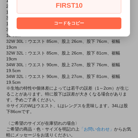
18cm
FIRST10
28W 32L：ウエスト 75cm、股上 24cm、股下 81cm、裾幅
18cm
30W 30L：ウエスト 80cm、股上 25cm、股下 76cm、裾幅
コードをコピー
18.5cm
30W 32L：ウエスト 80cm、股上 25cm、股下 81cm、裾幅
18.5cm
32W 30L：ウエスト 85cm、股上 26cm、股下 76cm、裾幅
19cm
32W 32L：ウエスト 85cm、股上 26cm、股下 81cm、裾幅
19cm
34W 30L：ウエスト 90cm、股上 27cm、股下 76cm、裾幅
19.5cm
34W 32L：ウエスト 90cm、股上 27cm、股下 81cm、裾幅
19.5cm
※生地の特性や個体差によっては若干の誤差（1～2cm）が生じ
ることがあります。特に股下は誤差が大きくなる場合がありま
す。予めご了承ください。
※サイズのWはウエスト、Lはレングスを意味します。34Lは股
下86cmです。
〈ご希望のサイズが在庫切れの場合〉
ご希望の商品・色・サイズを明記の上
「お問い合わせ」
からお気
軽にメッセージをお送りください。