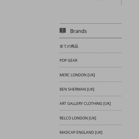
Brands
全ての商品
POP GEAR
MERC LONDON [UK]
BEN SHERMAN [UK]
ART GALLERY CLOTHING [UK]
RELCO LONDON [UK]
MADCAP ENGLAND [UK]