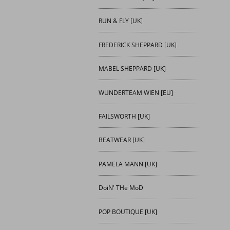
RUN & FLY [UK]
FREDERICK SHEPPARD [UK]
MABEL SHEPPARD [UK]
WUNDERTEAM WIEN [EU]
FAILSWORTH [UK]
BEATWEAR [UK]
PAMELA MANN [UK]
DoiN' THe MoD
POP BOUTIQUE [UK]