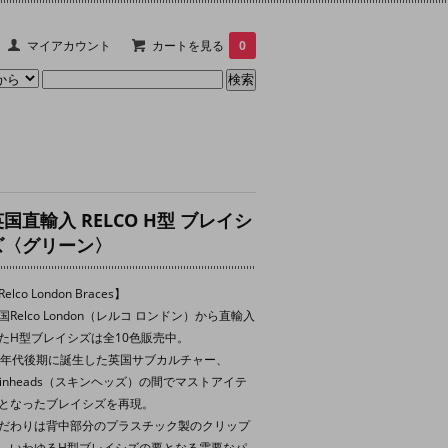
マイアカウント
カートを見る
0
国直輸入 RELCO H型 ブレイシ
ズ〈グリーン〉
elco London Braces】
国Relco London（レルコ ロンドン）から直輸入
たH型ブレイシズは全10色販売中。
0年代後期に誕生した英国サブカルチャー、
kinheads（スキンヘッズ）の間でマストアイテ
となったブレイシズを再現。
だわりは背中部分のプラスチック製のクリップ
、いわゆるH型ブレイシズの要となる需要なパ