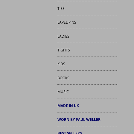
TIES
LAPEL PINS
LADIES
TIGHTS
KIDS
BOOKS
MUSIC
MADE IN UK
WORN BY PAUL WELLER
BEST SELLERS