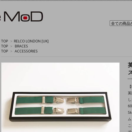
TOP
>
RELCO LONDON [UK]
TOP
>
BRACES
TOP
>
ACCESSORIES
英
【R
英
し
6
S
ム
こ
で