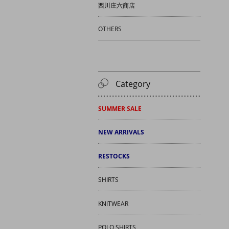
西川庄六商店
OTHERS
Category
SUMMER SALE
NEW ARRIVALS
RESTOCKS
SHIRTS
KNITWEAR
POLO SHIRTS