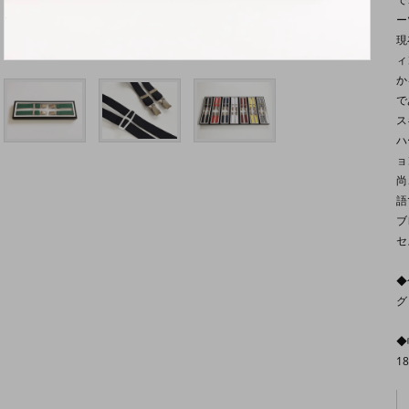
ー
現
ィ
か
で
ス
ハ
ョ
尚
語
ブ
セ
◆
グ
◆
1