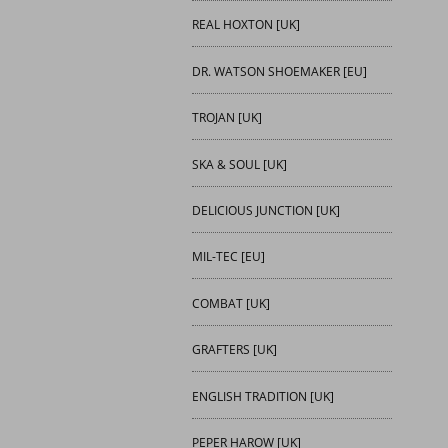
REAL HOXTON [UK]
DR. WATSON SHOEMAKER [EU]
TROJAN [UK]
SKA & SOUL [UK]
DELICIOUS JUNCTION [UK]
MIL-TEC [EU]
COMBAT [UK]
GRAFTERS [UK]
ENGLISH TRADITION [UK]
PEPER HAROW [UK]