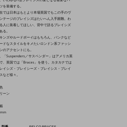
ツを装備する。
在では日本はもとより本場英国でもこの手のヴ
ンテージのブレイシズはたいへん入手困難。わ
る人に装着してほしい、背中で語るブレイシズ
ある。
キンズやルードボーイはもちろん、パンクなど
ードなスタイルをキメたいロンドン系ファッシ
ンのアクセントにも。
、「Suspenders／サスペンダー」はアメリカ英
で、英国では「Braces」を使う。カタカナでは
レイシズ・ブレイシーズ・ブレイシス・ブレイ
スなど様々。
色
リーン
幅
8mm
型番
RELCO BRACES