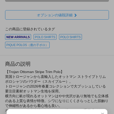
オプションの値段詳細
この商品に登録されているタグ
NEW ARRIVALS
POLO SHIRTS
POLO SHIRTS
PIQUE POLOS（鹿の子ポロ）
商品の説明
【Trojan Ottoman Stripe Trim Polo】
英国トロージャンから直輸入したオットマン ストライプトリム
ポロシャツのパウダー（スカイブルー）。
トロージャンの2026年春夏コレクションで大プッシュしている
要注目素材オットマン生地を採用。
横方向に畝が現れるオットマンはやや光沢があり無地でも立体感
のある上質な表情が特徴。シワになりにくくさらっとした肌触り
で伸縮性があるから着心地も良い。
ポロシャツの代表生地であるカノコと比べてやや重厚感がある
×