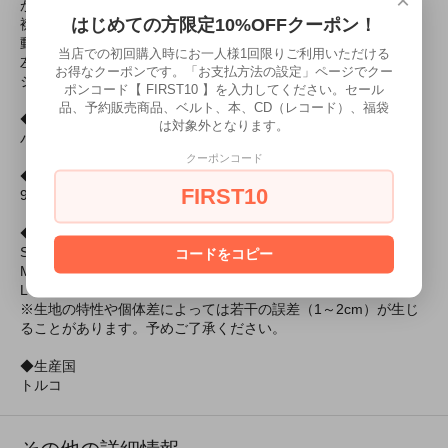
が、高級感のあるエレガントな雰囲気は魅力である。
はじめての方限定10%OFFクーポン！
襟・プラケット・袖口にオフホワイトの太めのティップライン、
動きやすいように両サイドにスリットが入る。
当店での初回購入時にお一人様1回限りご利用いただける
左胸にトロージャン ヘルメットのメタルバッジ、左裾にトロー
お得なクーポンです。「お支払方法の設定」ページでクー
ジャンの織りラベル付き。
ポンコード【 FIRST10 】を入力してください。セール
品、予約販売商品、ベルト、本、CD（レコード）、福袋
◆色
は対象外となります。
パウダー／オフホワイト
クーポンコード
◆素材
FIRST10
90%コットン、7%ポリエステル、3%エラステイン
◆サイズ
S：身幅 47cm、肩幅 42.5cm、着丈 67cm、袖丈 20cm
コードをコピー
M：身幅 50cm、肩幅 45.5cm、着丈 70cm、袖丈 21.5cm
L：身幅 53cm、肩幅 47cm、着丈 71cm、袖丈 23cm
※生地の特性や個体差によっては若干の誤差（1～2cm）が生じ
ることがあります。予めご了承ください。
◆生産国
トルコ