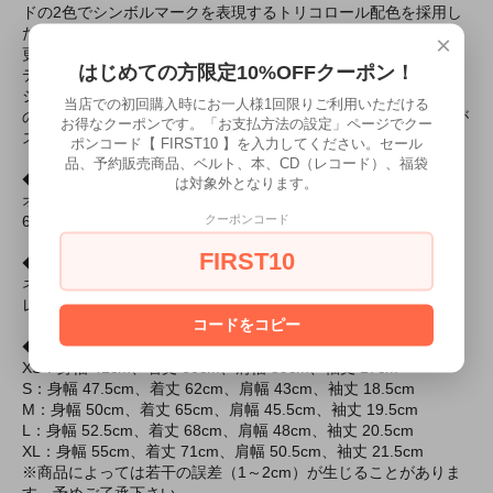
ドの2色でシンボルマークを表現するトリコロール配色を採用し
た。
×
更に左袖にプリントされた「10TH ANNIVERSARY」が特別なモ
はじめての方限定10%OFFクーポン！
デルであることを誇らしげに主張する。
シンプルでポップなデザインを提案しているPop Gear Tシャツ
当店での初回購入時にお一人様1回限りご利用いただける
の中にあっては一際にぎやかなデザインに人気のトリコロールが
お得なクーポンです。「お支払方法の設定」ページでクー
スペシャルな一枚。
ポンコード【 FIRST10 】を入力してください。セール
品、予約販売商品、ベルト、本、CD（レコード）、福袋
◆素材
は対象外となります。
オープンエンド コットン100%
クーポンコード
6.2oz
FIRST10
◆プリント
ネイビー／染み込みプリント
レッド／染み込みプリント
コードをコピー
◆サイズ
XS：身幅 41cm、着丈 60cm、肩幅 39cm、袖丈 17cm
S：身幅 47.5cm、着丈 62cm、肩幅 43cm、袖丈 18.5cm
M：身幅 50cm、着丈 65cm、肩幅 45.5cm、袖丈 19.5cm
L：身幅 52.5cm、着丈 68cm、肩幅 48cm、袖丈 20.5cm
XL：身幅 55cm、着丈 71cm、肩幅 50.5cm、袖丈 21.5cm
※商品によっては若干の誤差（1～2cm）が生じることがありま