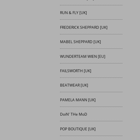
RUN & FLY [UK]
FREDERICK SHEPPARD [UK]
MABEL SHEPPARD [UK]
WUNDERTEAM WIEN [EU]
FAILSWORTH [UK]
BEATWEAR [UK]
PAMELA MANN [UK]
DoiN' THe MoD
POP BOUTIQUE [UK]