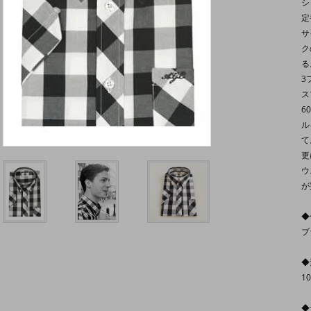
シ
定
サ
ク
る
3
ス
6
ル
て
更
ウ
が
◆
ブ
◆
1
◆