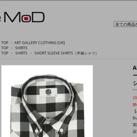
TOP
>
ART GALLERY CLOTHING [UK]
TOP
>
SHIRTS
TOP
>
SHIRTS
>
SHORT SLEEVE SHIRTS（半袖シャツ）
A
2
跡
【A
Bu
英
品