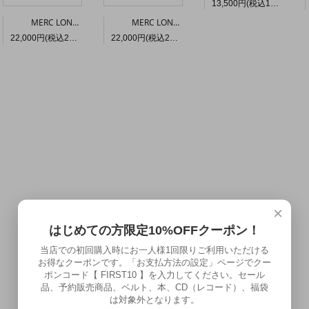
13,500円(税込14,850円)
MERC LONDON “ARCHIE” マーセライズド コットン ニットポロ〈シエナ色〉
MERC LONDON “ARCHIE” マーセライズド コットン ニットポロ〈セージ〉
22,000円(税込24,200円)
22,000円(税込24,200円)
×
はじめての方限定10%OFFクーポン！
当店での初回購入時にお一人様1回限りご利用いただける
お得なクーポンです。「お支払方法の設定」ページでクー
ポンコード【 FIRST10 】を入力してください。セール
品、予約販売商品、ベルト、本、CD（レコード）、福袋
は対象外となります。