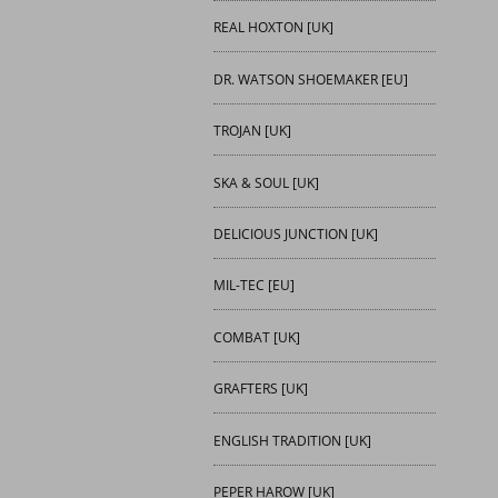
REAL HOXTON [UK]
DR. WATSON SHOEMAKER [EU]
TROJAN [UK]
SKA & SOUL [UK]
DELICIOUS JUNCTION [UK]
MIL-TEC [EU]
COMBAT [UK]
GRAFTERS [UK]
ENGLISH TRADITION [UK]
PEPER HAROW [UK]