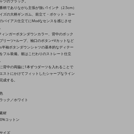
ャツのブラック。
番柄でありながら主張が強い1インチ（2.5cm）
イズの大柄ギンガム、前立て・ポケット・ヨー
のバイアス仕立てにModなセンスを感じさせ
。
フィンガーボタンダウンカラー、背中のボック
プリーツ+ループ、袖口のボタン+Vカットなど
0s半袖ボタンダウンシャツの基本的なディテー
をフル装備。裾はこだわりのストレート仕立
。
に背中の両脇に1本ずつダーツを入れることで
エストにかけてフィットしたシャープなライン
完成する。
色
ラック／ホワイト
素材
00%コットン
サイズ