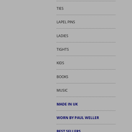
TIES
LAPEL PINS
LADIES
TIGHTS
KIDS
BOOKS
MUSIC
MADE IN UK
WORN BY PAUL WELLER
BEST SELLERS