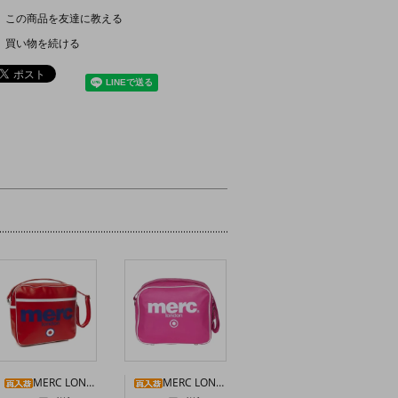
この商品を友達に教える
買い物を続ける
MERC LONDON エアラインバッグ〈レッド〉
MERC LONDON “OLLIE” ショルダーバッグ〈ピンク〉