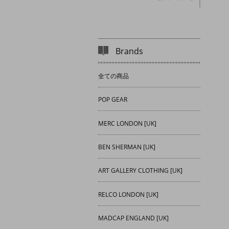
Brands
全ての商品
POP GEAR
MERC LONDON [UK]
BEN SHERMAN [UK]
ART GALLERY CLOTHING [UK]
RELCO LONDON [UK]
MADCAP ENGLAND [UK]