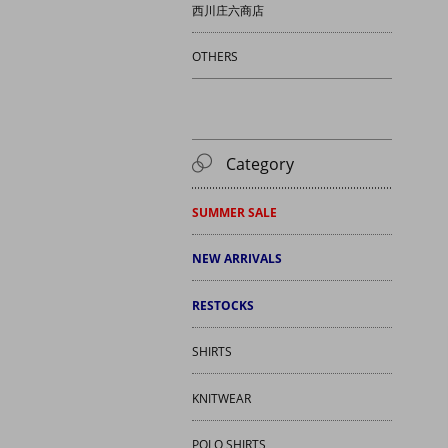
西川庄六商店
OTHERS
Category
SUMMER SALE
NEW ARRIVALS
RESTOCKS
SHIRTS
KNITWEAR
POLO SHIRTS