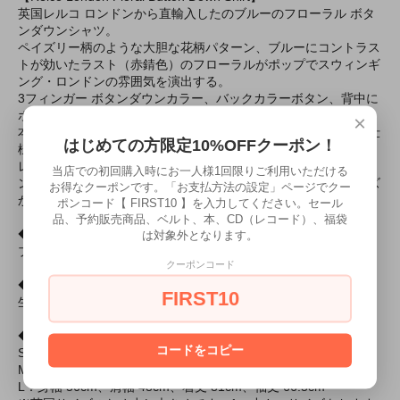
英国レルコ ロンドンから直輸入したのブルーのフローラル ボタ
ンダウンシャツ。
ペイズリー柄のような大胆な花柄パターン、ブルーにコントラス
トが効いたラスト（赤錆色）のフローラルがポップでスウィンギ
ング・ロンドンの雰囲気を演出する。
3フィンガー ボタンダウンカラー、バックカラーボタン、背中に
ボックスプリーツ＋ループといった60sボタンダウンシャツの基
×
本ディテールを装備。袖口はカッタウェイカフにダブルボタン仕
はじめての方限定10%OFFクーポン！
様。
レルコ ロンドンのボタンダウンシャツは豊富なバリエーショ
当店での初回購入時にお一人様1回限りご利用いただける
ン、高いコストパフォーマンスで世界中のモッズやスキンヘッズ
お得なクーポンです。「お支払方法の設定」ページでクー
から支持されている。
ポンコード【 FIRST10 】を入力してください。セール
品、予約販売商品、ベルト、本、CD（レコード）、福袋
◆色
は対象外となります。
ブルー／ラスト（赤錆色）
クーポンコード
◆素材
FIRST10
生地：100%コットン
◆サイズ
コードをコピー
S：身幅 51cm、肩幅 44cm、着丈 75cm、袖丈 63.5cm
M：身幅 53.5cm、肩幅 46cm、着丈 78cm、袖丈 65cm
L：身幅 56cm、肩幅 48cm、着丈 81cm、袖丈 66.5cm