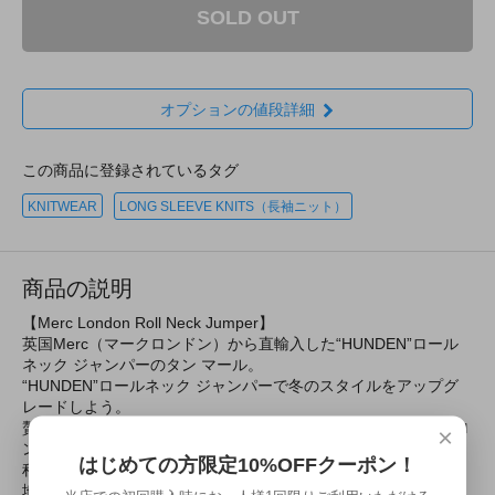
SOLD OUT
オプションの値段詳細
この商品に登録されているタグ
KNITWEAR
LONG SLEEVE KNITS（長袖ニット）
商品の説明
【Merc London Roll Neck Jumper】
英国Merc（マークロンドン）から直輸入した“HUNDEN”ロール
ネック ジャンパーのタン マール。
“HUNDEN”ロールネック ジャンパーで冬のスタイルをアップグ
レードしよう。
贅沢なウールとコットンの混紡素材で作られた“HUNDEN”はフロ
×
ントにユニークなケーブル ステッチ デザインが施されている。
はじめての方限定10%OFFクーポン！
程よい厚みのあるミドルゲージ、厚手のリブ ロールネックが心
地よい着心地を保証する。