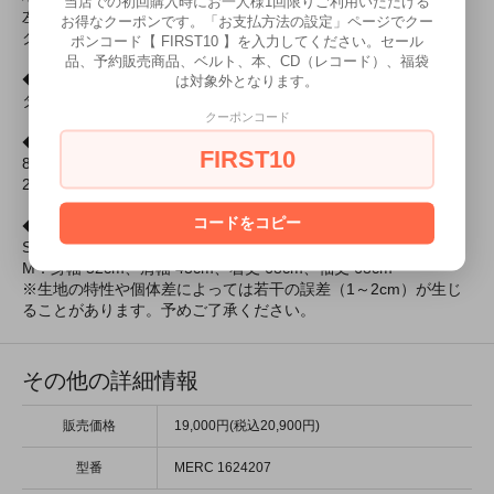
当店での初回購入時にお一人様1回限りご利用いただける
左袖にMercクラウン エンブレムの刺繍、左裾にタータンチェッ
お得なクーポンです。「お支払方法の設定」ページでクー
クのタブ付き。
ポンコード【 FIRST10 】を入力してください。セール
品、予約販売商品、ベルト、本、CD（レコード）、福袋
◆色
は対象外となります。
タン マール
クーポンコード
◆素材
FIRST10
80% コットン
20% ウール
コードをコピー
◆サイズ
S：身幅 50cm、肩幅 42.5cm、着丈 67cm、袖丈 67cm
M：身幅 52cm、肩幅 43cm、着丈 68cm、袖丈 68cm
※生地の特性や個体差によっては若干の誤差（1～2cm）が生じ
ることがあります。予めご了承ください。
その他の詳細情報
販売価格
19,000円(税込20,900円)
型番
MERC 1624207