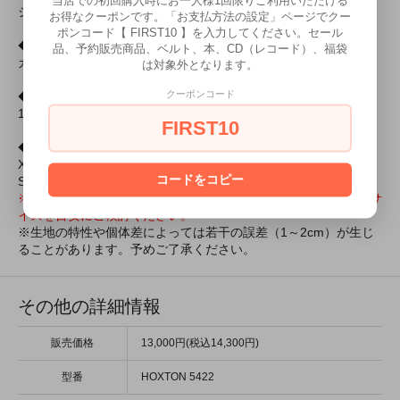
シャツ愛好家にとっては最も目が離せないブランドだ。
お得なクーポンです。「お支払方法の設定」ページでクー
ポンコード【 FIRST10 】を入力してください。セール
◆色
品、予約販売商品、ベルト、本、CD（レコード）、福袋
カッパー／ロイヤルブルー
は対象外となります。
クーポンコード
◆素材
100%コットン
FIRST10
◆サイズ
XS：身幅 50.5cm、肩幅 42cm、着丈 74cm、袖丈 20cm
コードをコピー
S：身幅 53cm、肩幅 43.5cm、着丈 76cm、袖丈 20.5cm
※英国サイズよりも更に大きめの作りです。1〜2サイズ小さいサ
イズを目安にご検討ください。
※生地の特性や個体差によっては若干の誤差（1～2cm）が生じ
ることがあります。予めご了承ください。
その他の詳細情報
販売価格
13,000円(税込14,300円)
型番
HOXTON 5422