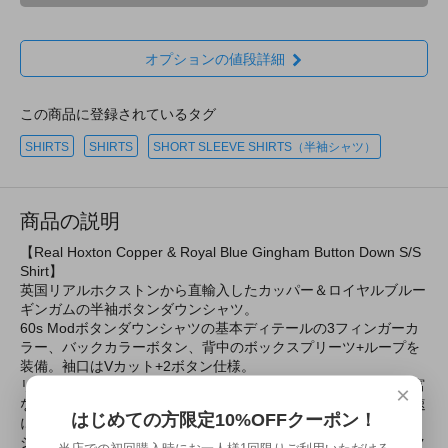
オプションの値段詳細
この商品に登録されているタグ
SHIRTS
SHIRTS
SHORT SLEEVE SHIRTS（半袖シャツ）
商品の説明
【Real Hoxton Copper & Royal Blue Gingham Button Down S/S
Shirt】
英国リアルホクストンから直輸入したカッパー＆ロイヤルブルー
ギンガムの半袖ボタンダウンシャツ。
60s Modボタンダウンシャツの基本ディテールの3フィンガーカ
ラー、バックカラーボタン、背中のボックスプリーツ+ループを
装備。袖口はVカット+2ボタン仕様。
リアルホクストンの半袖ボタンダウンシャツは玄人受けする豊富
×
なチェックのバリエーションから英国のスキンヘッド界隈で急速
はじめての方限定10%OFFクーポン！
に支持を拡大している。
シーズンを通して随時新作シャツがリリースされるためチェック
当店での初回購入時にお一人様1回限りご利用いただける