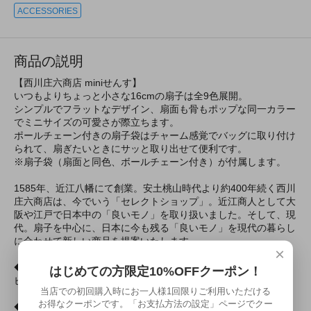
ACCESSORIES
商品の説明
【西川庄六商店 miniせんす】
いつもよりちょっと小さな16cmの扇子は全9色展開。
シンプルでフラットなデザイン、扇面も骨もポップな同一カラー
でミニサイズの可愛さが際立ちます。
ポールチェーン付きの扇子袋はチャーム感覚でバッグに取り付け
られて、扇ぎたいときにサッと取り出せて便利です。
※扇子袋（扇面と同色、ボールチェーン付き）が付属します。
1585年、近江八幡にて創業。安土桃山時代より約400年続く西川
庄六商店は、今でいう「セレクトショップ」。近江商人として大
阪や江戸で日本中の「良いモノ」を取り扱いました。そして、現
代。扇子を中心に、日本に今も残る「良いモノ」を現代の暮らし
に合わせて新しい商品を提案いたします。
×
◆色
はじめての方限定10%OFFクーポン！
ピンク
当店での初回購入時にお一人様1回限りご利用いただける
お得なクーポンです。「お支払方法の設定」ページでクー
◆素材