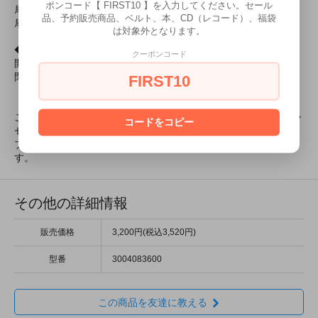
ポンコード【 FIRST10 】を入力してください。セール
扇面：綿＋ポリエステル
品、予約販売商品、ベルト、本、CD（レコード）、福袋
扇骨：竹
は対象外となります。
◆サイズ
クーポンコード
開いた形状：H16cm、W29cm
閉じた形状：H16cm、W2cm
FIRST10
〈ご希望の商品が在庫切れの場合〉
ご希望の商品・色を明記の上
「お問い合わせ」
からお気軽にメッ
コードをコピー
セージをお送りください。
ブランドへの在庫の確認後におおよその入荷時期をお伝えしま
す。
その他の詳細情報
販売価格
3,200円(税込3,520円)
型番
3004083600
この商品を友達に教える