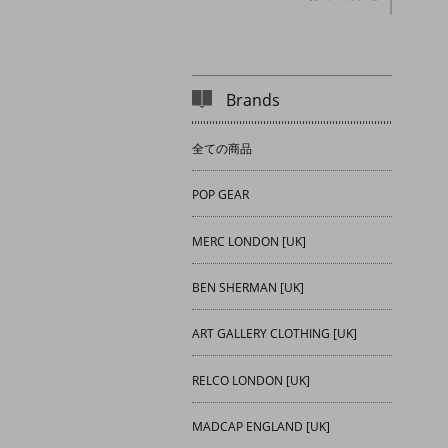
Brands
全ての商品
POP GEAR
MERC LONDON [UK]
BEN SHERMAN [UK]
ART GALLERY CLOTHING [UK]
RELCO LONDON [UK]
MADCAP ENGLAND [UK]