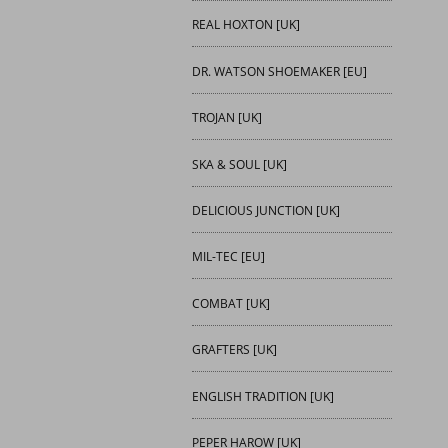
REAL HOXTON [UK]
DR. WATSON SHOEMAKER [EU]
TROJAN [UK]
SKA & SOUL [UK]
DELICIOUS JUNCTION [UK]
MIL-TEC [EU]
COMBAT [UK]
GRAFTERS [UK]
ENGLISH TRADITION [UK]
PEPER HAROW [UK]