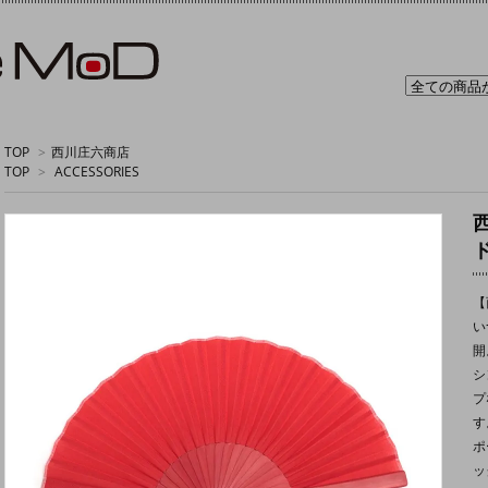
TOP
>
西川庄六商店
TOP
>
ACCESSORIES
【
い
開
シ
プ
す
ポ
ッ