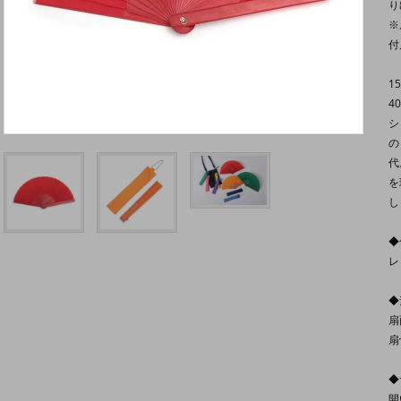
り
※
付
1
4
シ
の
代
を
し
◆
レ
◆
扇
扇
◆
開