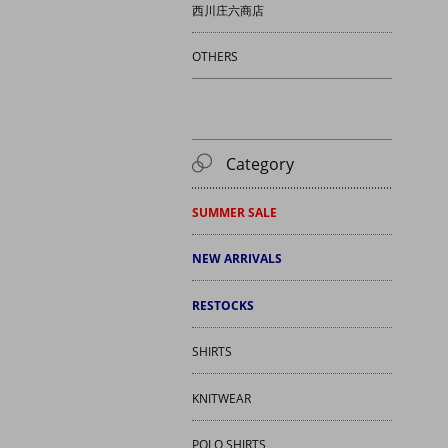
西川庄六商店
OTHERS
Category
SUMMER SALE
NEW ARRIVALS
RESTOCKS
SHIRTS
KNITWEAR
POLO SHIRTS