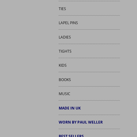
TIES
LAPEL PINS
LADIES
TIGHTS
KIDS
BOOKS
MUSIC
MADE IN UK
WORN BY PAUL WELLER
BEST SELLERS