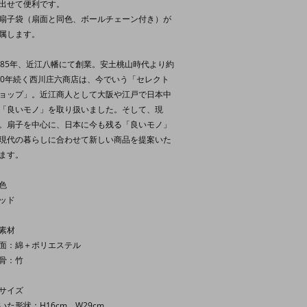
出せて便利です。
扇子袋（扇面と同色、ボールチェーン付き）が
属します。
585年、近江八幡にて創業。安土桃山時代より約
00年続く西川庄六商店は、今でいう「セレクト
ョップ」。近江商人として大阪や江戸で日本中
「良いモノ」を取り扱いました。そして、現
。扇子を中心に、日本に今も残る「良いモノ」
現代の暮らしに合わせて新しい商品を提案いた
ます。
色
ッド
素材
面：綿＋ポリエステル
骨：竹
サイズ
いた形状：H16cm、W29cm