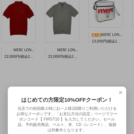
MERC LONDON エアラインバッグ〈ホワイト〉
13,500円(税込14,850円)
MERC LONDON “ARCHIE” マーセライズド コットン ニットポロ〈シエナ色〉
MERC LONDON “ARCHIE” マーセライズド コットン ニットポロ〈セージ〉
22,000円(税込24,200円)
22,000円(税込24,200円)
×
はじめての方限定10%OFFクーポン！
当店での初回購入時にお一人様1回限りご利用いただける
お得なクーポンです。「お支払方法の設定」ページでクー
ポンコード【 FIRST10 】を入力してください。セール
品、予約販売商品、ベルト、本、CD（レコード）、福袋
は対象外となります。