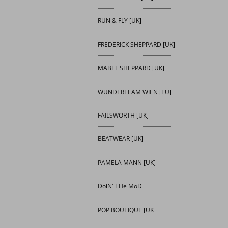
RUN & FLY [UK]
FREDERICK SHEPPARD [UK]
MABEL SHEPPARD [UK]
WUNDERTEAM WIEN [EU]
FAILSWORTH [UK]
BEATWEAR [UK]
PAMELA MANN [UK]
DoiN' THe MoD
POP BOUTIQUE [UK]