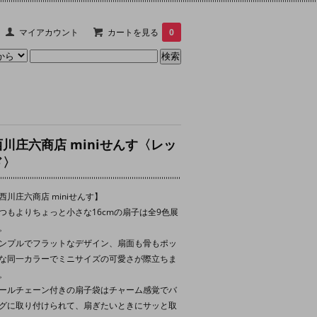
マイアカウント
カートを見る
0
西川庄六商店 miniせんす〈レッ
ド〉
西川庄六商店 miniせんす】
つもよりちょっと小さな16cmの扇子は全9色展
。
ンプルでフラットなデザイン、扇面も骨もポッ
な同一カラーでミニサイズの可愛さが際立ちま
。
ールチェーン付きの扇子袋はチャーム感覚でバ
グに取り付けられて、扇ぎたいときにサッと取