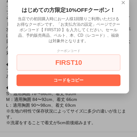
×
1963年当初から50年間変わらない型紙を使い生産されるクラシ
ックなヨーロッパ・スタイルの日本製Tシャツを使用。
はじめての方限定10%OFFクーポン！
フランスをはじめとしたヨーロッパのヴィンテージTシャツに見
られる伸縮性抜群なフライス生地は、心地よいフィット感とタイ
当店での初回購入時にお一人様1回限りご利用いただける
トなシルエットを約束する。
お得なクーポンです。「お支払方法の設定」ページでクー
ポンコード【 FIRST10 】を入力してください。セール
36番手コーマ糸による絶妙な厚み、上質でつややかな素材感は手
品、予約販売商品、ベルト、本、CD（レコード）、福袋
にとれば違いがわかるだろう。
は対象外となります。
日本製ならではの丁寧な作り、頑丈さを追求した唯一無二、極太
バインダーネックが存在感抜群。
クーポンコード
素材：綿100%、生地：フライス
FIRST10
◆プリント
フロント：1mmフロッキープリント / ブラック, レッド
左袖：1mmフロッキープリント / ブラック
コードをコピー
◆サイズ
S：適用胸囲 78〜86cm、着丈 61cm
M：適用胸囲 84〜92cm、着丈 66cm
L：適用胸囲 90〜98cm、着丈 69cm
※生地の特性で保存状況によってサイズに多少の違いが生じま
す。
※洗濯をすることで着丈が5cm前後縮みます。