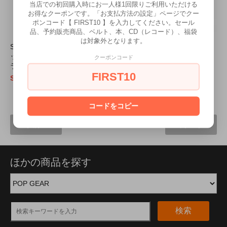
当店での初回購入時にお一人様1回限りご利用いただける
お得なクーポンです。「お支払方法の設定」ページでクー
ポンコード【 FIRST10 】を入力してください。セール
品、予約販売商品、ベルト、本、CD（レコード）、福袋
は対象外となります。
SKA & SOUL “WELLER” チェ
【20% OFF】SKA &
ッカーボード ニットポロ〈ブ
SOUL “LETTERMAN” ギャラ
クーポンコード
ラック〉
ガー シェブロンニット
FIRST10
SOLD OUT
15,200円(税込16,720円)
6
1
6
商品中
-
商品
コードをコピー
前へ
次へ
ほかの商品を探す
検索