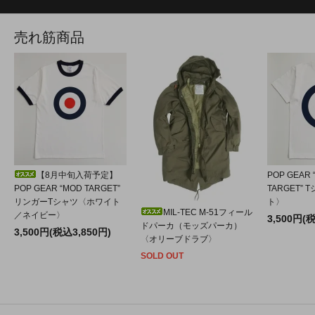
売れ筋商品
【8月中旬入荷予定】
POP GEAR 
POP GEAR “MOD TARGET”
TARGET”
リンガーTシャツ〈ホワイト
ト〉
MIL-TEC M-51フィール
／ネイビー〉
3,500円(
ドパーカ（モッズパーカ）
3,500円(税込3,850円)
〈オリーブドラブ〉
SOLD OUT